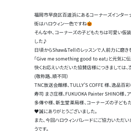
福岡市早良区百道浜にあるコーナーズインターナ
街はハロウィン一色ですね
そんな中、コーナーズの子どもたちは可愛い仮
した♪
日頃からShaw&Tellのレッスンで人前力に磨きをか
「Give me something good to eat」と元
快くお応えいただいた協賛店様につきましては、
(敬称路、順不同）
TNC放送会館様、TULLY’S COFFE 様、逸品百彩
寿司 まさ庄様、FUKUOKA Painter SHIN
多傳や様、新生堂薬局様、コーナーズの子ども
♥誠にありがとうございました。
また、今回ハロウィンパレードにご協力いただい
うです。